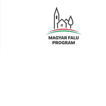
Polgármesteri köszöntő
Gasztony község a Rába völgyében, Körmend és Szentgotthárd
között félúton található. Mindkét város negyedórányira van a 8-as
számú úton. A községet nem szeli ketté főútvonal, nincs áthaladó
forgalom, ami összekötné a környező településekkel, ezért nyugodt,
tiszta levegővel és környezettel rendelkező, csodaszép falu.
Honlapunkon településünkről a legfontosabb tudnivalókat