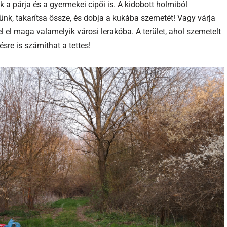
k a párja és a gyermekei cipői is. A kidobott holmiból
rünk, takarítsa össze, és dobja a kukába szemetét! Vagy várja
l el maga valamelyik városi lerakóba. A terület, ahol szemetelt
re is számíthat a tettes!