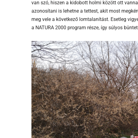
van szó, hiszen a kidobott holmi között ott vanna
azonosítani is lehetne a tettest, akit most megké
meg vele a következő lomtalanítást. Esetleg vigye
a NATURA 2000 program része, így súlyos büntetés