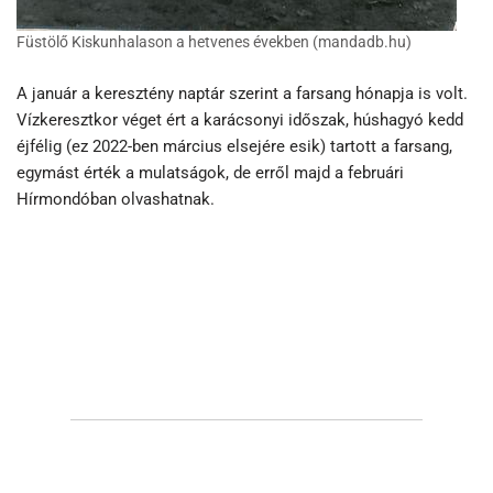
Füstölő Kiskunhalason a hetvenes években (mandadb.hu)
A január a keresztény naptár szerint a farsang hónapja is volt.
Vízkeresztkor véget ért a karácsonyi időszak, húshagyó kedd
éjfélig (ez 2022-ben március elsejére esik) tartott a farsang,
egymást érték a mulatságok, de erről majd a februári
Hírmondóban olvashatnak.