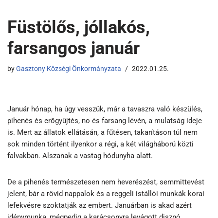
Füstölős, jóllakós,
farsangos január
by
Gasztony Községi Önkormányzata
2022.01.25.
Január hónap, ha úgy vesszük, már a tavaszra való készülés,
pihenés és erőgyűjtés, no és farsang lévén, a mulatság ideje
is. Mert az állatok ellátásán, a fűtésen, takarításon túl nem
sok minden történt ilyenkor a régi, a két világháború közti
falvakban. Alszanak a vastag hódunyha alatt.
De a pihenés természetesen nem heverészést, semmittevést
jelent, bár a rövid nappalok és a reggeli istállói munkák korai
lefekvésre szoktatják az embert. Januárban is akad azért
idénymunka, mégpedig a karácsonyra levágott disznó