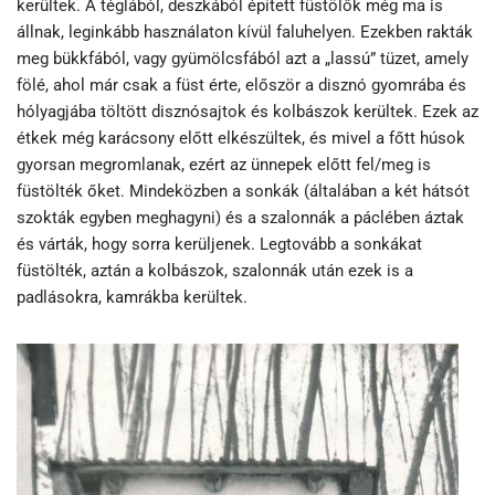
kerültek. A téglából, deszkából épített füstölők még ma is
állnak, leginkább használaton kívül faluhelyen. Ezekben rakták
meg bükkfából, vagy gyümölcsfából azt a „lassú” tüzet, amely
fölé, ahol már csak a füst érte, először a disznó gyomrába és
hólyagjába töltött disznósajtok és kolbászok kerültek. Ezek az
étkek még karácsony előtt elkészültek, és mivel a főtt húsok
gyorsan megromlanak, ezért az ünnepek előtt fel/meg is
füstölték őket. Mindeközben a sonkák (általában a két hátsót
szokták egyben meghagyni) és a szalonnák a páclében áztak
és várták, hogy sorra kerüljenek. Legtovább a sonkákat
füstölték, aztán a kolbászok, szalonnák után ezek is a
padlásokra, kamrákba kerültek.