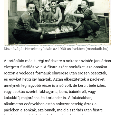
Disznóvágás Hertelendyfalván az 1930-as években (mandadb.hu)
A tartósítás másik, régi módszere a sokszor szintén januárban
elvégzett füstölés volt. A füstre szánt sonkákat, szalonnákat
rögtön a végleges formájuk elnyerése után erősen besózták,
és egy-két hétig így hagyták. Aztán elkészítették a páclevet,
amelynek legnagyobb része is a só volt, de került bele ízlés,
vagy szokás szerint fokhagyma, bors, babérlevél, vagy
kakukkfű, majoránna és koriander is. A fakádakban,
alkalmatos edényekben aztán sokszor hetekig áztak a
páclében a sonkák, szalonnák, majd a szárítás után füstre