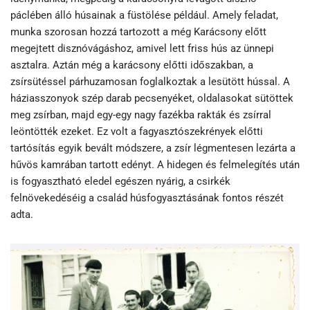
páclében álló húsainak a füstölése például. Amely feladat,
munka szorosan hozzá tartozott a még Karácsony előtt
megejtett disznóvágáshoz, amivel lett friss hús az ünnepi
asztalra. Aztán még a karácsony előtti időszakban, a
zsírsütéssel párhuzamosan foglalkoztak a lesütött hússal. A
háziasszonyok szép darab pecsenyéket, oldalasokat sütöttek
meg zsírban, majd egy-egy nagy fazékba rakták és zsírral
leöntötték ezeket. Ez volt a fagyasztószekrények előtti
tartósítás egyik bevált módszere, a zsír légmentesen lezárta a
hűvös kamrában tartott edényt. A hidegen és felmelegítés után
is fogyasztható eledel egészen nyárig, a csirkék
felnövekedéséig a család húsfogyasztásának fontos részét
adta.