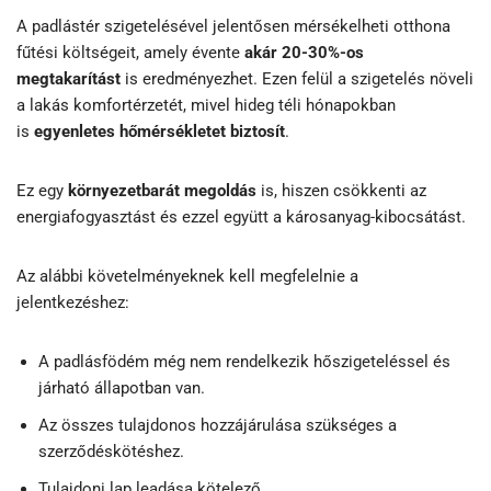
A padlástér szigetelésével jelentősen mérsékelheti otthona
fűtési költségeit, amely évente
akár 20-30%-os
megtakarítást
is eredményezhet. Ezen felül a szigetelés növeli
a lakás komfortérzetét, mivel hideg téli hónapokban
is
egyenletes hőmérsékletet
biztosít
.
Ez egy
környezetbarát megoldás
is, hiszen csökkenti az
energiafogyasztást és ezzel együtt a károsanyag-kibocsátást.
Az alábbi követelményeknek kell megfelelnie a
jelentkezéshez:
A padlásfödém még nem rendelkezik hőszigeteléssel és
járható állapotban van.
Az összes tulajdonos hozzájárulása szükséges a
szerződéskötéshez.
Tulajdoni lap leadása kötelező.