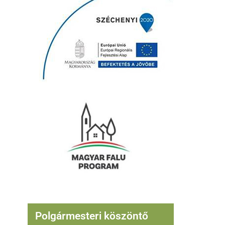
Polgármesteri köszöntő