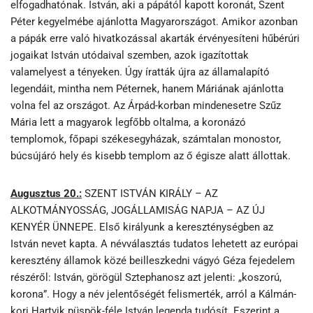
elfogadhatónak. István, aki a pápától kapott koronát, Szent
Péter kegyelmébe ajánlotta Magyarországot. Amikor azonban
a pápák erre való hivatkozással akarták érvényesíteni hűbérúri
jogaikat István utódaival szemben, azok igazítottak
valamelyest a tényeken. Úgy íratták újra az államalapító
legendáit, mintha nem Péternek, hanem Máriának ajánlotta
volna fel az országot. Az Árpád-korban mindenesetre Szűz
Mária lett a magyarok legfőbb oltalma, a koronázó
templomok, főpapi székesegyházak, számtalan monostor,
búcsújáró hely és kisebb templom az ő égisze alatt állottak.
Augusztus 20.:
SZENT ISTVÁN KIRÁLY – AZ
ALKOTMÁNYOSSÁG, JOGÁLLAMISÁG NAPJA – AZ ÚJ
KENYÉR ÜNNEPE. Első királyunk a kereszténységben az
István nevet kapta. A névválasztás tudatos lehetett az európai
keresztény államok közé beilleszkedni vágyó Géza fejedelem
részéről: István, görögül Sztephanosz azt jelenti: „koszorú,
korona”. Hogy a név jelentőségét felismerték, arról a Kálmán-
kori Hartvik püspök-féle István legenda tudósít. Eszerint a