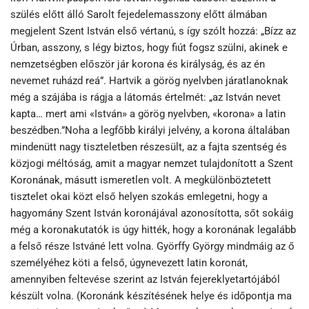
szülés előtt álló Sarolt fejedelemasszony előtt álmában
megjelent Szent István első vértanú, s így szólt hozzá: „Bízz az
Úrban, asszony, s légy biztos, hogy fiút fogsz szülni, akinek e
nemzetségben először jár korona és királyság, és az én
nevemet ruházd reá”. Hartvik a görög nyelvben járatlanoknak
még a szájába is rágja a látomás értelmét: „az István nevet
kapta… mert ami «István» a görög nyelvben, «korona» a latin
beszédben.”Noha a legfőbb királyi jelvény, a korona általában
mindenütt nagy tiszteletben részesült, az a fajta szentség és
közjogi méltóság, amit a magyar nemzet tulajdonított a Szent
Koronának, másutt ismeretlen volt. A megkülönböztetett
tisztelet okai közt első helyen szokás emlegetni, hogy a
hagyomány Szent István koronájával azonosította, sőt sokáig
még a koronakutatók is úgy hitték, hogy a koronának legalább
a felső része Istváné lett volna. Györffy György mindmáig az ő
személyéhez köti a felső, úgynevezett latin koronát,
amennyiben feltevése szerint az István fejereklyetartójából
készült volna. (Koronánk készítésének helye és időpontja ma