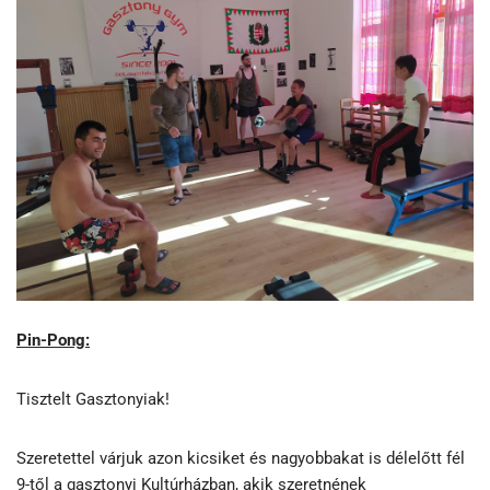
Pin-Pong:
Tisztelt Gasztonyiak!
Szeretettel várjuk azon kicsiket és nagyobbakat is délelőtt fél
9-től a gasztonyi Kultúrházban, akik szeretnének