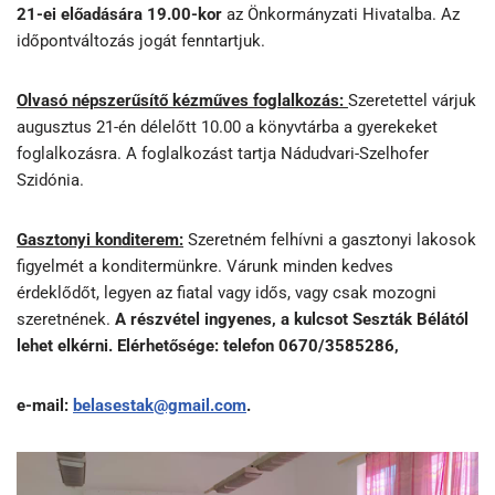
21-ei előadására
19.00-kor
az Önkormányzati Hivatalba. Az
időpontváltozás jogát fenntartjuk.
Olvasó népszerűsítő kézműves foglalkozás:
Szeretettel várjuk
augusztus 21-én délelőtt 10.00 a könyvtárba a gyerekeket
foglalkozásra. A foglalkozást tartja Nádudvari-Szelhofer
Szidónia.
Gasztonyi konditerem:
Szeretném felhívni a gasztonyi lakosok
figyelmét a konditermünkre. Várunk minden kedves
érdeklődőt, legyen az fiatal vagy idős, vagy csak mozogni
szeretnének.
A részvétel ingyenes,
a kulcsot Seszták Bélától
lehet elkérni. Elérhetősége: telefon 0670/3585286,
e-mail:
belasestak@gmail.com
.