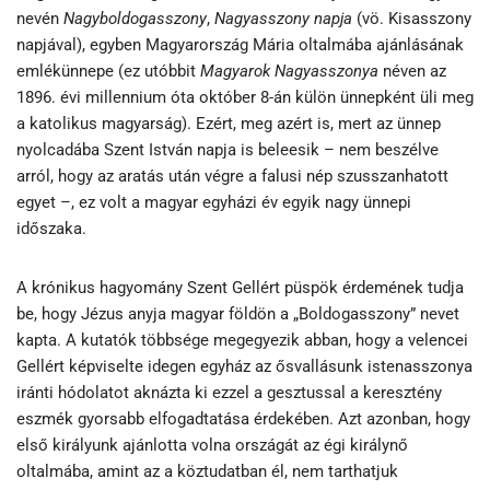
nevén
Nagyboldogasszony
,
Nagyasszony
napja
(vö. Kisasszony
napjával), egyben Magyarország Mária oltalmába ajánlásának
emlékünnepe (ez utóbbit
Magyarok
Nagyasszonya
néven az
1896. évi millennium óta október 8-án külön ünnepként üli meg
a katolikus magyarság). Ezért, meg azért is, mert az ünnep
nyolcadába Szent István napja is beleesik – nem beszélve
arról, hogy az aratás után végre a falusi nép szusszanhatott
egyet –, ez volt a magyar egyházi év egyik nagy ünnepi
időszaka.
A krónikus hagyomány Szent Gellért püspök érdemének tudja
be, hogy Jézus anyja magyar földön a „Boldogasszony” nevet
kapta. A kutatók többsége megegyezik abban, hogy a velencei
Gellért képviselte idegen egyház az ősvallásunk istenasszonya
iránti hódolatot aknázta ki ezzel a gesztussal a keresztény
eszmék gyorsabb elfogadtatása érdekében. Azt azonban, hogy
első királyunk ajánlotta volna országát az égi királynő
oltalmába, amint az a köztudatban él, nem tarthatjuk