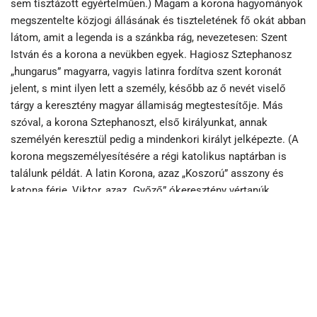
sem tisztázott egyértelműen.) Magam a korona hagyományok
megszentelte közjogi állásának és tiszteletének fő okát abban
látom, amit a legenda is a szánkba rág, nevezetesen: Szent
István és a korona a nevükben egyek. Hagiosz Sztephanosz
„hungarus” magyarra, vagyis latinra fordítva szent koronát
jelent, s mint ilyen lett a személy, később az ő nevét viselő
tárgy a keresztény magyar államiság megtestesítője. Más
szóval, a korona Sztephanoszt, első királyunkat, annak
személyén keresztül pedig a mindenkori királyt jelképezte. (A
korona megszemélyesítésére a régi katolikus naptárban is
találunk példát. A latin Korona, azaz „Koszorú” asszony és
katona férje, Viktor, azaz „Győző” ókeresztény vértanúk
ünnepét május 14-én ülték meg régen. Jelképes kettősük neve
ugyanazt a gondolatot fejezi ki, mint István királyé. A koszorú
a győztesnek kijáró diadém, a korona pedig a királynak). Szent
István névünnepe, István király, Szent Király vagy egyszerűen
Király napja, 1949 óta az Alkotmány és az Új kenyér ünnepe, a
rendszerváltás óta legfőbb állami ünnepünk lett. István szentté
avatása, névünnepének naptárba iktatása, amihez VII. Gergely