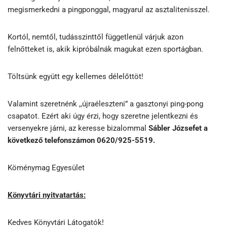
megismerkedni a pingponggal, magyarul az asztalitenisszel.
Kortól, nemtől, tudásszinttől függetlenül várjuk azon
felnőtteket is, akik kipróbálnák magukat ezen sportágban.
Töltsünk együtt egy kellemes délelőttöt!
Valamint szeretnénk ,,újraéleszteni” a gasztonyi ping-pong
csapatot. Ezért aki úgy érzi, hogy szeretne jelentkezni és
versenyekre járni, az keresse bizalommal
Sábler Józsefet a
következő telefonszámon 0620/925-5519.
Köménymag Egyesület
Könyvtári nyitvatartás:
Kedves Könyvtári Látogatók!