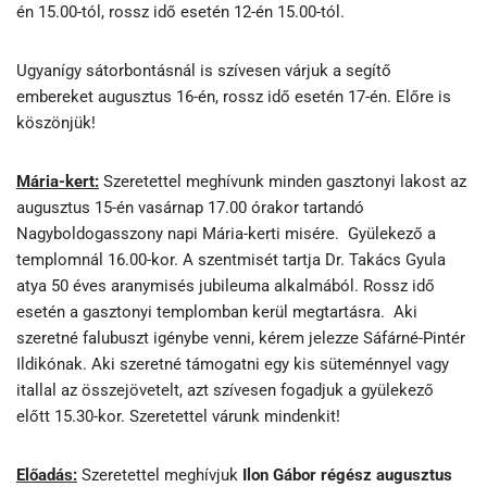
én 15.00-tól, rossz idő esetén 12-én 15.00-tól.
Ugyanígy sátorbontásnál is szívesen várjuk a segítő
embereket augusztus 16-én, rossz idő esetén 17-én. Előre is
köszönjük!
Mária-kert:
Szeretettel meghívunk minden gasztonyi lakost az
augusztus 15-én vasárnap 17.00 órakor tartandó
Nagyboldogasszony napi Mária-kerti misére. Gyülekező a
templomnál 16.00-kor. A szentmisét tartja Dr. Takács Gyula
atya 50 éves aranymisés jubileuma alkalmából. Rossz idő
esetén a gasztonyi templomban kerül megtartásra. Aki
szeretné falubuszt igénybe venni, kérem jelezze Sáfárné-Pintér
Ildikónak. Aki szeretné támogatni egy kis süteménnyel vagy
itallal az összejövetelt, azt szívesen fogadjuk a gyülekező
előtt 15.30-kor. Szeretettel várunk mindenkit!
Előadás:
Szeretettel meghívjuk
Ilon Gábor régész augusztus