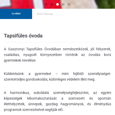
Pályázat kommunális dolgozó munkakörre
ÚJ HÍREK
Tapsifüles óvoda
A Gasztonyi Tapsifüles Óvodában természetközeli, jól felszerelt,
családias, nyugodt környezetben történik az óvodás korú
gyermekek nevelése.
Küldetésünk: a gyermeket – mint fejlődő személyiséget-
szeretetteljes gondoskodás, különleges védelem illeti meg.
A harmonikus, sokoldalú személyiségfejlesztést, az egyéni
képességek kibontakoztatását a szervezett és spontán
élethelyzetek, ünnepek, gazdag hagyományok, és élménydús
programok szervezésével segítjük elő.