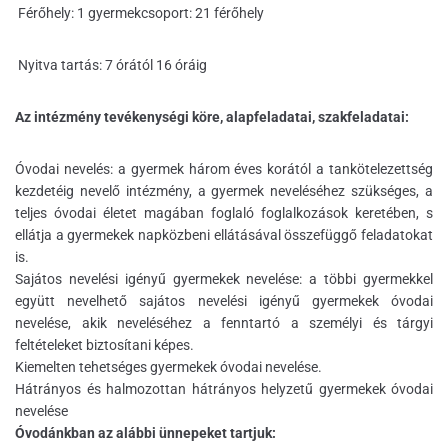
Férőhely: 1 gyermekcsoport: 21 férőhely
Nyitva tartás: 7 órától 16 óráig
Az intézmény tevékenységi köre, alapfeladatai, szakfeladatai:
Óvodai nevelés: a gyermek három éves korától a tankötelezettség
kezdetéig nevelő intézmény, a gyermek neveléséhez szükséges, a
teljes óvodai életet magában foglaló foglalkozások keretében, s
ellátja a gyermekek napközbeni ellátásával összefüggő feladatokat
is.
Sajátos nevelési igényű gyermekek nevelése: a többi gyermekkel
együtt nevelhető sajátos nevelési igényű gyermekek óvodai
nevelése, akik neveléséhez a fenntartó a személyi és tárgyi
feltételeket biztosítani képes.
Kiemelten tehetséges gyermekek óvodai nevelése.
Hátrányos és halmozottan hátrányos helyzetű gyermekek óvodai
nevelése
Óvodánkban az alábbi ünnepeket tartjuk: