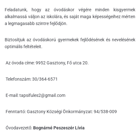
Feladatunk, hogy az óvodáskor végére minden kisgyermek
alkalmassá váljon az iskolára, és saját maga képességeihez mérten
a legmagasabb szintre fejlődjön.
Biztosítjuk az óvodáskorú gyermekek fejlődésének és nevelésének
optimális feltételeit.
Az óvoda címe: 9952 Gasztony, Fő utca 20.
Telefonszám: 30/364-6571
E-mail: tapsifules2@gmail.com
Fenntartó: Gasztony Községi Önkormányzat: 94/538-009
Óvodavezető:
Bognárné Peszeszér Lívia