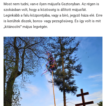
Most nem tudni, van-e ilyen májusfa Gsztonyban. Az régen is
szokásban volt, hogy a közösség is állított májusfát.
Leginkább a falu központjába, vagy a bíró, jegyző háza elé. Erre
is kerültek díszek, boros- vagy pezsgősüveg. És így volt is mit
„kitáncolni” május legvégén.