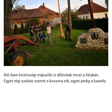
Két ilyen közösségi májusfát is állítottak most a faluban.
Egyet régi szokás szerint a kocsma elé, egyet pedig a kastély
kertjében. Ez utóbbi abban különbözik az eddigiektől, hogy a
rajta lógó karikára idézetekkel megírt szalagok vannak
kötözve. Ezeket az idézeteket gaszonyiak írták
gasztonyiaknak. Ha arra járunk, olvasgassuk el őket.