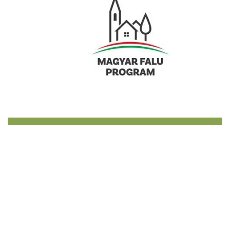
Polgármesteri köszöntő
Gasztony község a Rába völgyében, Körmend és
Szentgotthárd között félúton található. Mindkét város
negyedórányira van a 8-as számú úton. A községet nem szeli
ketté főútvonal, nincs áthaladó forgalom, ami összekötné a
környező településekkel, ezért nyugodt, tiszta levegővel és
környezettel rendelkező, csodaszép falu. Honlapunkon
településünkről a legfontosabb tudnivalókat olvashatja el,