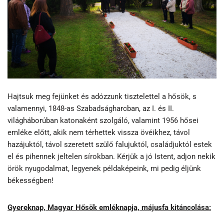
Hajtsuk meg fejünket és adózzunk tisztelettel a hősök, s
valamennyi, 1848-as Szabadságharcban, az I. és II.
világháborúban katonaként szolgáló, valamint 1956 hősei
emléke előtt, akik nem térhettek vissza övéikhez, távol
hazájuktól, távol szeretett szülő falujuktól, családjuktól estek
el és pihennek jeltelen sírokban. Kérjük a jó Istent, adjon nekik
örök nyugodalmat, legyenek példaképeink, mi pedig éljünk
békességben!
Gyereknap, Magyar Hősök emléknapja, májusfa kitáncolása: