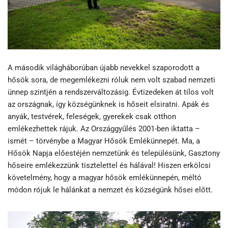
A második világháborúban újabb nevekkel szaporodott a
hősök sora, de megemlékezni róluk nem volt szabad nemzeti
ünnep szintjén a rendszerváltozásig. Évtizedeken át tilos volt
az országnak, így községünknek is hőseit elsiratni. Apák és
anyák, testvérek, feleségek, gyerekek csak otthon
emlékezhettek rájuk. Az Országgyűlés 2001-ben iktatta –
ismét – törvénybe a Magyar Hősök Emlékünnepét. Ma, a
Hősök Napja előestéjén nemzetünk és településünk, Gasztony
hőseire emlékezzünk tisztelettel és hálával! Hiszen erkölcsi
követelmény, hogy a magyar hősök emlékünnepén, méltó
módon rójuk le hálánkat a nemzet és községünk hősei előtt.