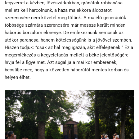
fegyverrel a kézben, lövészárkokban, gránátok robbanása
mellett kell harcolnunk, a haza ma ekkora áldozatot
szerencsére nem követel meg tőlünk. A ma élő generációk
többsége számára szerencsére már messze került minden
háborús borzalom élménye. De emlékeznünk nemcsak az
utókor parancsa, hanem kötelességünk is a jövővel szemben.
Hiszen tudjuk: ”csak az hal meg igazán, akit elfelejtenek!” Ez a
megemlékezés a kegyeletadás mellett a béke jelentőségére
hívja fel a figyelmet. Azt sugallja a mai kor emberének,
becsülje meg, hogy a közvetlen háborútól mentes korban és
helyen élhet.