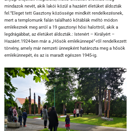
mindazok nevét, akik lakói közül a hazáért életüket áldozták
fel.”Eleget tett Gasztony közössége mindkét rendelkezésnek,
mert a templomunk falán található kőtáblák méltó módon
emlékeznek meg arról a 19 gasztonyi hősi halottról, akik a
legdrágábbat, az életüket áldozták.: Istenért – Királyért –
Hazáért.1924-ben már a „Hősök emlékünnepé”-ről rendelkezett
törvény, amely már nemzeti ünnepként határozta meg a hősök
emlékünnepét, és az is maradt egészen 1945-ig.