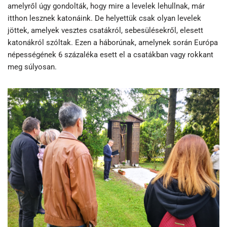
amelyről úgy gondolták, hogy mire a levelek lehullnak, már
itthon lesznek katonáink. De helyettük csak olyan levelek
jöttek, amelyek vesztes csatákról, sebesülésekről, elesett
katonákról szóltak. Ezen a háborúnak, amelynek során Európa
népességének 6 százaléka esett el a csatákban vagy rokkant
meg súlyosan.