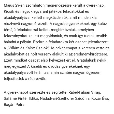
Május 29-én szombaton megrendezésre került a gyereknap.
Kicsik és nagyok egyaránt játékos feladatokkal és
akadálypályával kellett megküzdeniük, amit minden kis
résztvevő nagyon élvezett. A nagyobb gyerekeknek egy kalóz
témájú feladatsorral kellett megbirkózniuk, amelyben
feladványokat kellett megoldaniuk, és csak így tudtak tovább
haladni a pályán. Ezekre a feladatokra két csapat jelentkezett:
a ,,Villám és Kalóz Csajok”. Mindkét csapat sikeresen vette az
akadályokat és holt verseny alakult ki az eredményhirdetésre.
Ezért mindkét csapat első helyezést ért el. Gratulálunk nekik
még egyszer! A kisebb és óvodás gyerekeknek egy
akadálypálya volt felállítva, amin szintén nagyon ügyesen
teljesítettek a részvevők.
A gyereknapot szervezte és segítette: Rábel-Fábián Virág,
Sáfárné Pintér Ildikó, Nádudvari-Szelhofer Szidónia, Kozár Éva,
Bagári Petra.