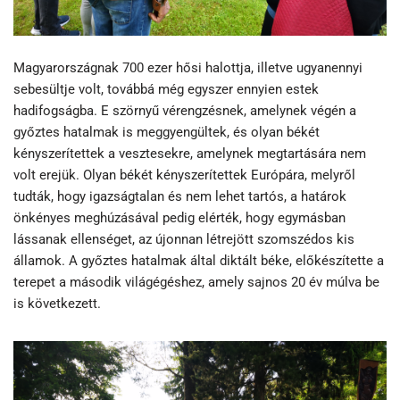
Magyarországnak 700 ezer hősi halottja, illetve ugyanennyi
sebesültje volt, továbbá még egyszer ennyien estek
hadifogságba. E szörnyű vérengzésnek, amelynek végén a
győztes hatalmak is meggyengültek, és olyan békét
kényszerítettek a vesztesekre, amelynek megtartására nem
volt erejük. Olyan békét kényszerítettek Európára, melyről
tudták, hogy igazságtalan és nem lehet tartós, a határok
önkényes meghúzásával pedig elérték, hogy egymásban
lássanak ellenséget, az újonnan létrejött szomszédos kis
államok. A győztes hatalmak által diktált béke, előkészítette a
terepet a második világégéshez, amely sajnos 20 év múlva be
is következett.