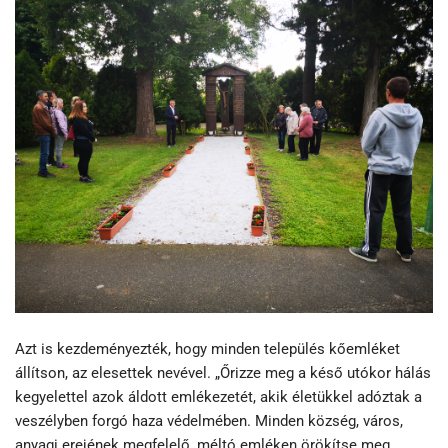
Azt is kezdeményezték, hogy minden település kőemléket
állítson, az elesettek nevével. „Őrizze meg a késő utókor hálás
kegyelettel azok áldott emlékezetét, akik életükkel adóztak a
veszélyben forgó haza védelmében. Minden község, város,
anyagi erejének megfelelő, méltó emléken örökítse meg