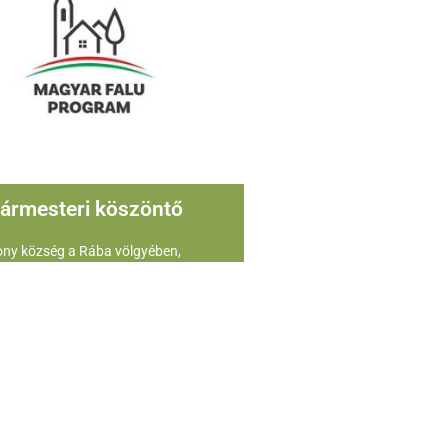
ármesteri köszöntő
ny község a Rába völgyében,
d és Szentgotthárd között félúton
ató. Mindkét város negyedórányira
8-as számú úton. A községet nem
etté főútvonal, nincs áthaladó
om, ami összekötné a környező
ésekkel, ezért nyugodt, tiszta
vel és környezettel rendelkező,
zép falu. Honlapunkon