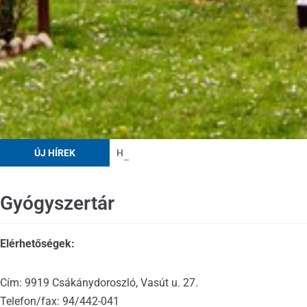
ÚJ HÍREK
Adventus Domini
Gyógyszertár
Elérhetőségek:
Cím: 9919 Csákánydoroszló, Vasút u. 27.
Telefon/fax: 94/442-041