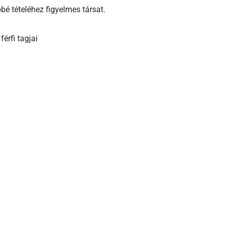
bbé tételéhez figyelmes társat.
érfi tagjai