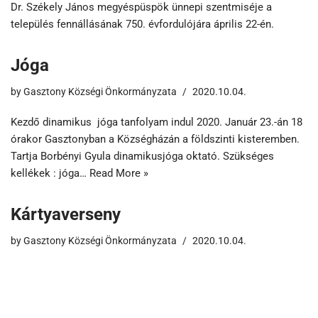
Dr. Székely János megyéspüspök ünnepi szentmiséje a
település fennállásának 750. évfordulójára április 22-én.
Jóga
by
Gasztony Községi Önkormányzata
2020.10.04.
Kezdő dinamikus jóga tanfolyam indul 2020. Január 23.-án 18
órakor Gasztonyban a Községházán a földszinti kisteremben.
Tartja Borbényi Gyula dinamikusjóga oktató. Szükséges
kellékek : jóga…
Read More »
Kártyaverseny
by
Gasztony Községi Önkormányzata
2020.10.04.
Hétvégén fergeteges kártyaverseny volt Gasztonyban.
Köszönjük minden résztvevőnek a részvételt, az eredményes
játékot. Gasztony csapata nyert !!!