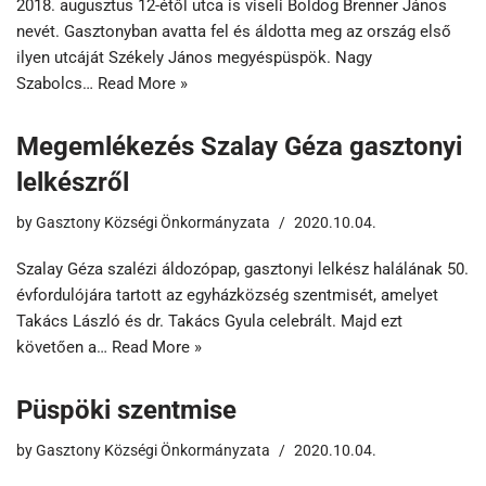
2018. augusztus 12-étől utca is viseli Boldog Brenner János
nevét. Gasztonyban avatta fel és áldotta meg az ország első
ilyen utcáját Székely János megyéspüspök. Nagy
Szabolcs…
Read More »
Megemlékezés Szalay Géza gasztonyi
lelkészről
by
Gasztony Községi Önkormányzata
2020.10.04.
Szalay Géza szalézi áldozópap, gasztonyi lelkész halálának 50.
évfordulójára tartott az egyházközség szentmisét, amelyet
Takács László és dr. Takács Gyula celebrált. Majd ezt
követően a…
Read More »
Püspöki szentmise
by
Gasztony Községi Önkormányzata
2020.10.04.