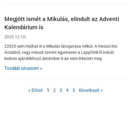
Megjött ismét a Mikulás, elindult az Adventi
Kalendárium is
2025.12.10.
22025 sem múlhat el a Mikulás látogatása nélkül. A messzi Kis-
Ázsiából, vagy mások szerint egyenesen a Lappföldről induló
kedves ajándékhozó december 6-án este érkezett meg
Tovább olvasom »
« Előző
1
2
3
4
5
Következő »