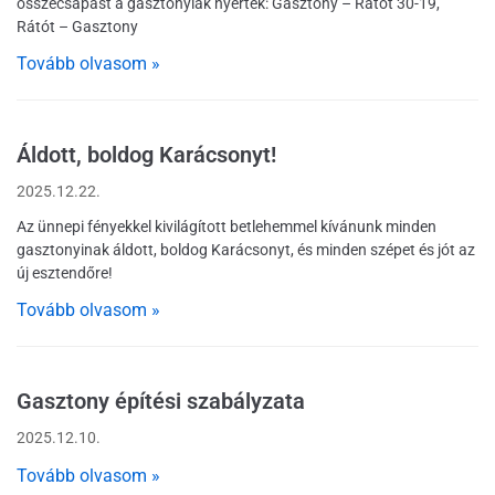
összecsapást a gasztonyiak nyerték: Gasztony – Rátót 30-19,
Rátót – Gasztony
Tovább olvasom »
Áldott, boldog Karácsonyt!
2025.12.22.
Az ünnepi fényekkel kivilágított betlehemmel kívánunk minden
gasztonyinak áldott, boldog Karácsonyt, és minden szépet és jót az
új esztendőre!
Tovább olvasom »
Gasztony építési szabályzata
2025.12.10.
Tovább olvasom »