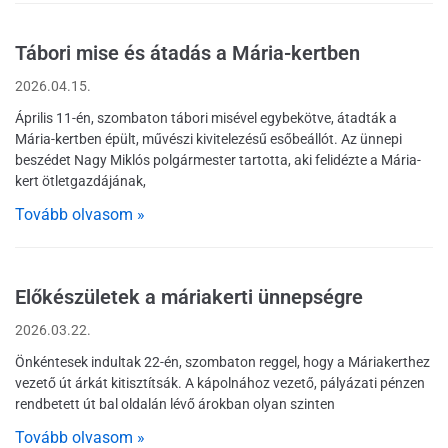
Tábori mise és átadás a Mária-kertben
2026.04.15.
Április 11-én, szombaton tábori misével egybekötve, átadták a
Mária-kertben épült, művészi kivitelezésű esőbeállót. Az ünnepi
beszédet Nagy Miklós polgármester tartotta, aki felidézte a Mária-
kert ötletgazdájának,
Tovább olvasom »
Előkészületek a máriakerti ünnepségre
2026.03.22.
Önkéntesek indultak 22-én, szombaton reggel, hogy a Máriakerthez
vezető út árkát kitisztítsák. A kápolnához vezető, pályázati pénzen
rendbetett út bal oldalán lévő árokban olyan szinten
Tovább olvasom »